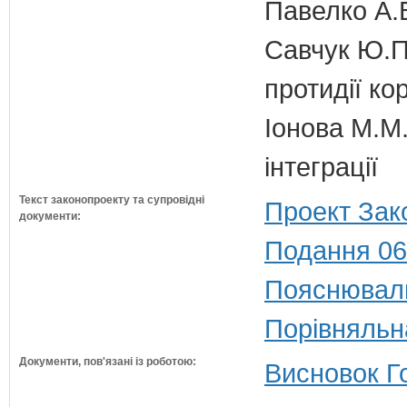
Павелко А.
Савчук Ю.П.
протидії кор
Іонова М.М.
інтеграції
Текст законопроекту та супровідні
Проект Зак
документи:
Подання 06
Пояснюваль
Порівняльн
Документи, пов'язані із роботою:
Висновок Г