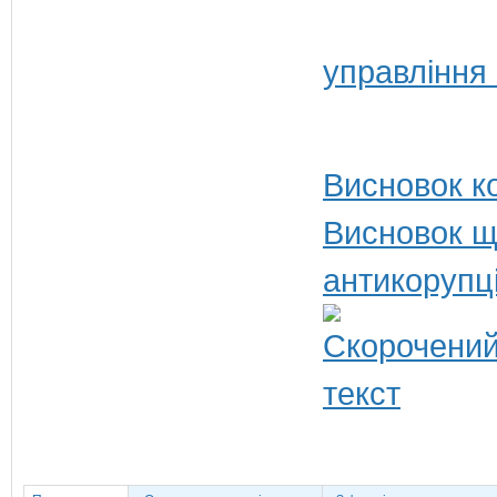
управління
Висновок ко
Висновок щ
антикорупц