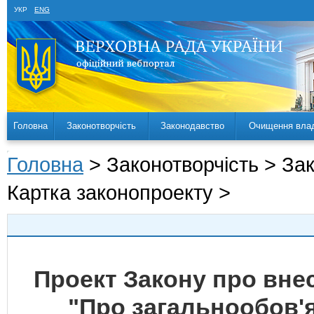
УКР
ENG
Головна
Законотворчість
Законодавство
Очищення вла
Головна
> Законотворчість > За
Картка законопроекту >
Проект Закону про внес
"Про загальнообов'