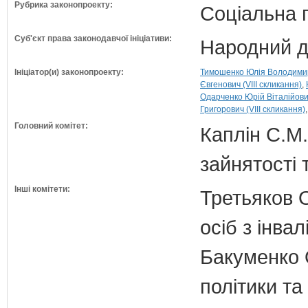
Рубрика законопроекту:
Соціальна 
Суб'єкт права законодавчої ініціативи:
Народний д
Ініціатор(и) законопроекту:
Тимошенко Юлія Володимирі
Євгенович (VIII скликання)
Одарченко Юрій Віталійович
Григорович (VIII скликання)
Головний комітет:
Каплін С.М.
зайнятості 
Інші комітети:
Третьяков О
осіб з інвал
Бакуменко О
політики та