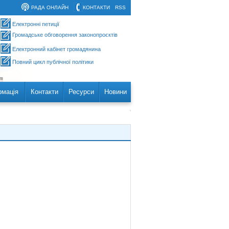
РАДА ОНЛАЙН
КОНТАКТИ
RSS
Електронні петиції
Громадське обговорення законопроєктів
Електронний кабінет громадянина
Повний цикл публічної політики
рмація
Контакти
Ресурси
Новини