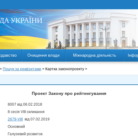
одавство
Очищення влади
Міжнародна діяльність
Інфо
 >
Пошук за реквізитами
> Картка законопроекту >
Проект Закону про рейтингування
8007 від 06.02.2018
8 сесія VIII скликання
2679-VIII
від 07.02.2019
Основний
Галузевий розвиток