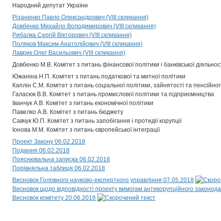
Народний депутат України
Різаненко Павло Олександрович (VIII скликання)
Довбенко Михайло Володимирович (VIII скликання)
Рибалка Сергій Вікторович (VIII скликання)
Поляков Максим Анатолійович (VIII скликання)
Лаврик Олег Васильович (VIII скликання)
Довбенко М.В. Комітет з питань фінансової політики і банківської діяльнос
Южаніна Н.П. Комітет з питань податкової та митної політики
Каплін С.М. Комітет з питань соціальної політики, зайнятості та пенсійн
Галасюк В.В. Комітет з питань промислової політики та підприємництва
Іванчук А.В. Комітет з питань економічної політики
Павелко А.В. Комітет з питань бюджету
Савчук Ю.П. Комітет з питань запобігання і протидії корупції
Іонова М.М. Комітет з питань європейської інтеграції
Проект Закону 06.02.2018
Подання 06.02.2018
Пояснювальна записка 06.02.2018
Порівняльна таблиця 06.02.2018
Висновок Головного науково-експертного управління 07.05.2018
Висновок щодо відповідності проекту вимогам антикорупційного законода
Висновок комітету 20.06.2018