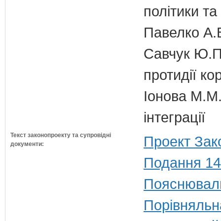
політики т
Павелко А.
Савчук Ю.П.
протидії кор
Іонова М.М.
інтеграції
Текст законопроекту та супровідні
Проект Зак
документи:
Подання 14
Пояснюваль
Порівняльн