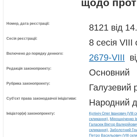
щодо прот
Номер, дата реєстрації:
8121 від 14
Сесія реєстрації:
8 сесія VII
Включено до порядку денного:
2679-VIII
ві
Редакція законопроекту:
Основний
Рубрика законопроекту:
Галузевий 
Суб'єкт права законодавчої ініціативи:
Народний д
Ініціатор(и) законопроекту:
Кулініч Олег Іванович (VIII 
скликання)
Мірошніченко І
Галасюк Віктор Валерійович 
скликання)
Заболотний Гри
Петро Васильович (VIII скл