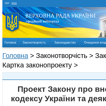
УКР
ENG
Головна
Законотворчість
Законодавство
Очищення вла
Головна
> Законотворчість > За
Картка законопроекту >
Проект Закону про вн
кодексу України та дея