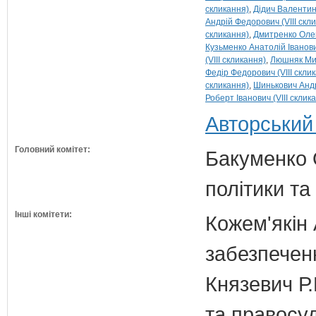
скликання)
Дідич Валентин
Андрій Федорович (VIII скл
скликання)
Дмитренко Олег
Кузьменко Анатолій Іванович
(VIII скликання)
Люшняк Мик
Федір Федорович (VIII скли
скликання)
Шинькович Андр
Роберт Іванович (VIII склик
Авторський
Головний комітет:
Бакуменко О
політики та
Інші комітети:
Кожем'якін 
забезпечен
Князевич Р.
та правосу