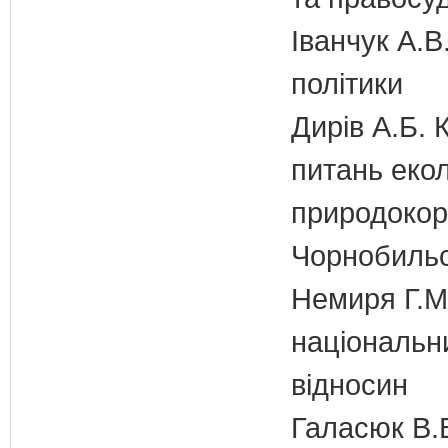
Іванчук А.В
політики
Дирів А.Б. 
питань екол
природокори
Чорнобильс
Немиря Г.М.
національн
відносин
Галасюк В.В