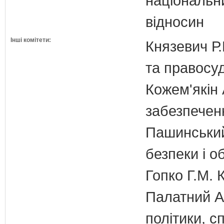
національн
відносин
Інші комітети:
Князевич Р.
та правосу
Кожем'якін 
забезпечен
Пашинський
безпеки і о
Гопко Г.М. 
Палатний А.
політики, с