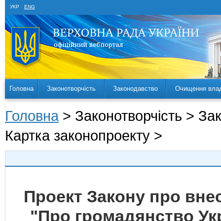
УКР
ENG
Головна
Законотворчість
Законодавство
Очищення вла
Головна
> Законотворчість > За
Картка законопроекту >
Проект Закону про внес
"Про громадянство Ук