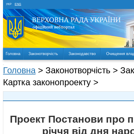
УКР
ENG
Головна
Законотворчість
Законодавство
Очищення вла
Головна
> Законотворчість > За
Картка законопроекту >
Проект Постанови про пі
річчя від дня на