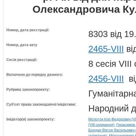
Олександровича Кул
Номер, дата реєстрації:
8303 від 19
Номер, дата акту
2465-VIII
ві
Сесія реєстрації:
8 сесія VII
Включено до порядку денного:
2456-VIII
ві
Рубрика законопроекту:
Гуманітарна
Суб'єкт права законодавчої ініціативи:
Народний д
Ініціатор(и) законопроекту:
Молоток Ігор Федорович (VI
(VIII скликання)
Герасимов 
Бондар Віктор Васильович (
скликання)
Мірошниченко Ю