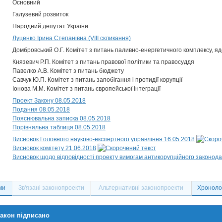
Основний
Галузевий розвиток
Народний депутат України
Луценко Ірина Степанівна (VIII скликання)
Домбровський О.Г. Комітет з питань паливно-енергетичного комплексу, яд
Князевич Р.П. Комітет з питань правової політики та правосуддя
Павелко А.В. Комітет з питань бюджету
Савчук Ю.П. Комітет з питань запобігання і протидії корупції
Іонова М.М. Комітет з питань європейської інтеграції
Проект Закону 08.05.2018
Подання 08.05.2018
Пояснювальна записка 08.05.2018
Порівняльна таблиця 08.05.2018
Висновок Головного науково-експертного управління 16.05.2018
Висновок комітету 21.06.2018
Висновок щодо відповідності проекту вимогам антикорупційного законода
ми
Зв'язані законопроекти
Альтернативні законопроекти
Хронолог
акон підписано