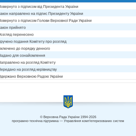
Повернуто з підписом від Президента України
Закон направлено на підпис Президенту України
Повернуто з підписом Голови Верховної Ради України
Закон прийнято
Розгляд перенесено
Вручено подання Комітету про розгляд
Включено до порядку денного
Надано для ознайомлення
Направлено на розгляд Комітету
Передано на розгляд керівництву
Одержано Верховною Радою України
© Верховна Рада України 1994-2026
програмно-технічна підтримка — Управління комп'ютеризованих систем