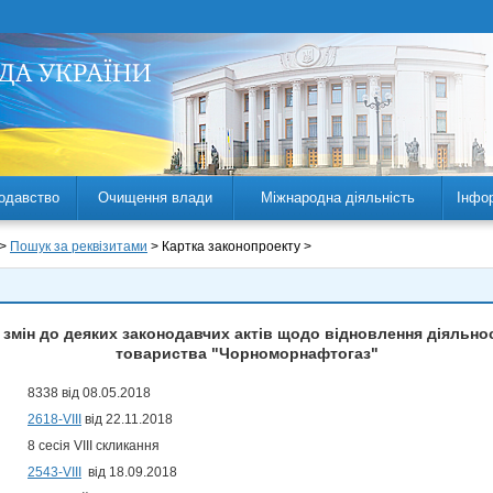
одавство
Очищення влади
Міжнародна діяльність
Інфо
 >
Пошук за реквізитами
> Картка законопроекту >
 змін до деяких законодавчих актів щодо відновлення діяльно
товариства "Чорноморнафтогаз"
8338 від 08.05.2018
2618-VIII
від 22.11.2018
8 сесія VIII скликання
2543-VIII
від 18.09.2018