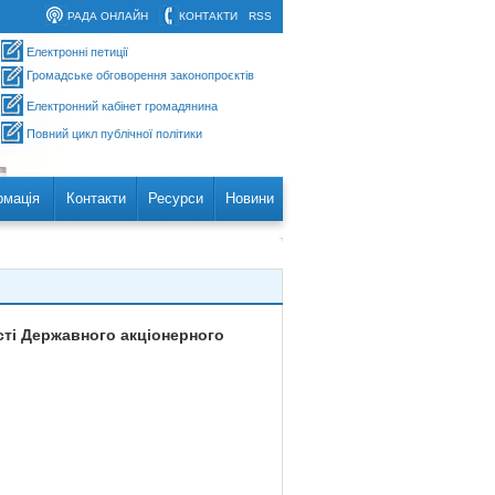
РАДА ОНЛАЙН
КОНТАКТИ
RSS
Електронні петиції
Громадське обговорення законопроєктів
Електронний кабінет громадянина
Повний цикл публічної політики
рмація
Контакти
Ресурси
Новини
сті Державного акціонерного