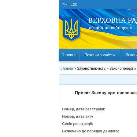
УКР
ENG
Головна
Законотворчість
Закон
Головна
> Законотворчість > Законопроекти
Проект Закону про внесення
Номер, дата реєстрації:
Номер, дата акту
Сесія реєстрації:
Включено до порядку денного: