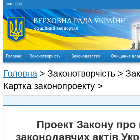
УКР
ENG
Головна
Законотворчість
Законодавство
Очищення вла
Головна
> Законотворчість > За
Картка законопроекту >
Проект Закону про 
законодавчих актів Ук