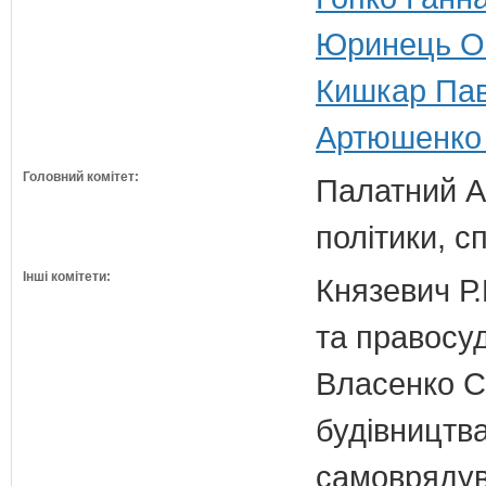
Юринець Ок
Кишкар Пав
Артюшенко І
Головний комітет:
Палатний А.
політики, с
Інші комітети:
Князевич Р.
та правосу
Власенко С
будівництва
самовряду