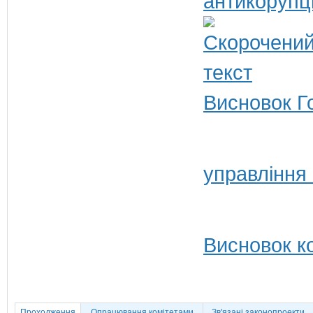
антикорупц
Висновок Г
управління 
Висновок ко
Проходження
Опрацювання комітетами
Зв'язані законопроекти