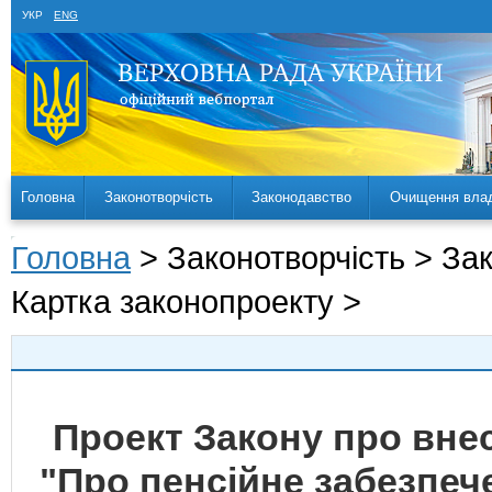
УКР
ENG
Головна
Законотворчість
Законодавство
Очищення вла
Головна
> Законотворчість > За
Картка законопроекту >
Проект Закону про внес
"Про пенсійне забезпе