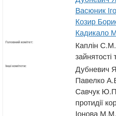
Васюник Іго
Козир Борис
Кадикало М
Головний комітет:
Каплін С.М.
зайнятості 
Інші комітети:
Дубневич Я.
Павелко А.
Савчук Ю.П.
протидії кор
Іонова М.М.