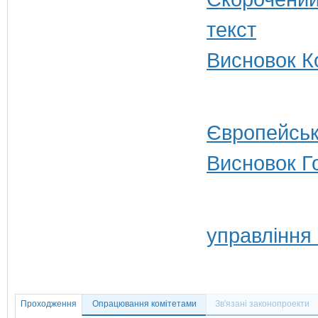
Висновок Ко
Європейськ
Висновок Г
управління
Проходження
Опрацювання комітетами
Зв'язані законопроекти