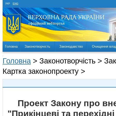
УКР
ENG
Головна
Законотворчість
Законодавство
Очищення вла
Головна
> Законотворчість > За
Картка законопроекту >
Проект Закону про вне
"Прикінцеві та перехідн