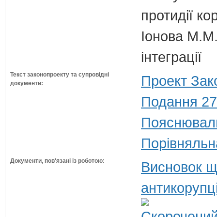
протидії кор
Іонова М.М.
інтеграції
Текст законопроекту та супровідні
Проект Зак
документи:
Подання 27
Пояснюваль
Порівняльн
Документи, пов'язані із роботою:
Висновок щ
антикорупц