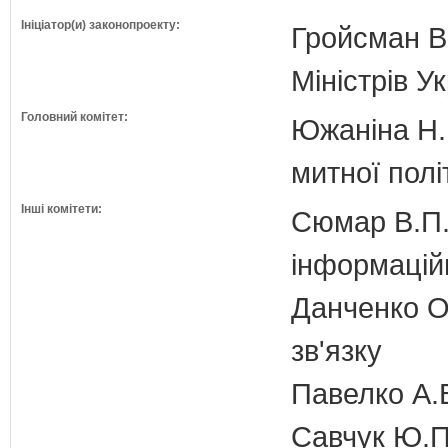
Ініціатор(и) законопроекту:
Гройсман В
Міністрів У
Головний комітет:
Южаніна Н.П
митної полі
Інші комітети:
Сюмар В.П.
інформаційн
Данченко О.
зв'язку
Павелко А.
Савчук Ю.П.