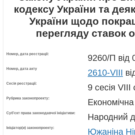
кодексу України та дея
України щодо покра
перегляду ставок о
Номер, дата реєстрації:
9260/П від 
Номер, дата акту
2610-VIII
ві
Сесія реєстрації:
9 сесія VII
Рубрика законопроекту:
Економічна
Суб'єкт права законодавчої ініціативи:
Народний д
Ініціатор(и) законопроекту:
Южаніна Нін