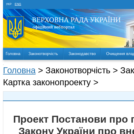
УКР
ENG
Головна
Законотворчість
Законодавство
Очищення вла
Головна
> Законотворчість > За
Картка законопроекту >
Проект Постанови про 
Закону України про вн