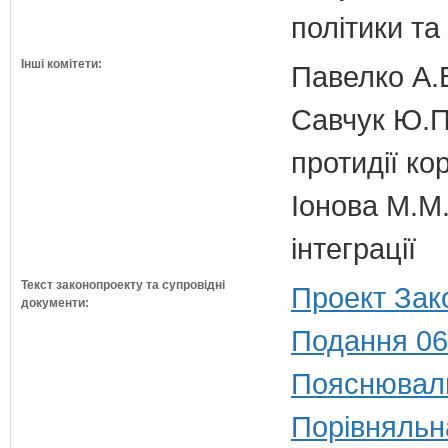
політики та
Інші комітети:
Павелко А.
Савчук Ю.П.
протидії кор
Іонова М.М.
інтеграції
Текст законопроекту та супровідні
Проект Зак
документи:
Подання 06
Пояснюваль
Порівняльн