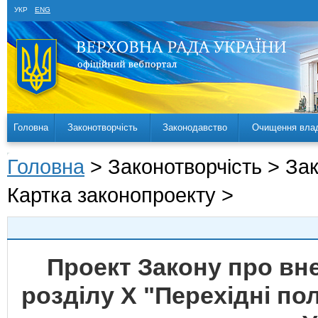
УКР
ENG
Головна
Законотворчість
Законодавство
Очищення вла
Головна
> Законотворчість > За
Картка законопроекту >
Проект Закону про вне
розділу Х "Перехідні п