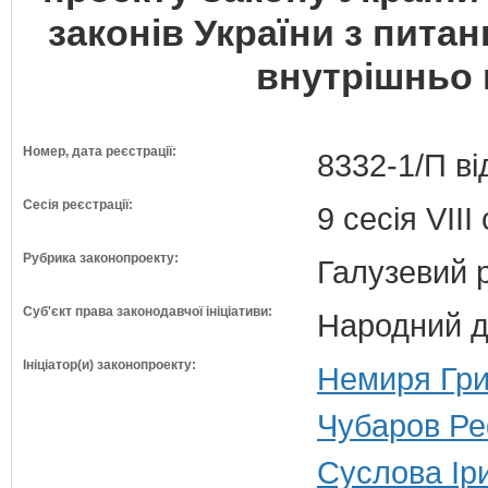
законів України з пита
внутрішньо 
Номер, дата реєстрації:
8332-1/П ві
Сесія реєстрації:
9 сесія VII
Рубрика законопроекту:
Галузевий 
Суб'єкт права законодавчої ініціативи:
Народний д
Ініціатор(и) законопроекту:
Немиря Гри
Чубаров Ре
Суслова Іри