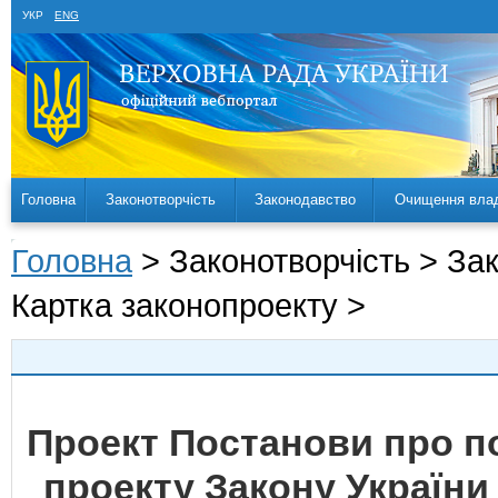
УКР
ENG
Головна
Законотворчість
Законодавство
Очищення вла
Головна
> Законотворчість > За
Картка законопроекту >
Проект Постанови про 
проекту Закону України