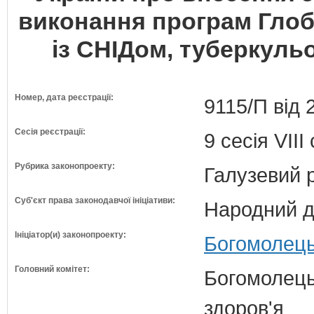
виконання програм Гло
із СНІДом, туберкульо
Номер, дата реєстрації:
9115/П від 
Сесія реєстрації:
9 сесія VII
Рубрика законопроекту:
Галузевий 
Суб'єкт права законодавчої ініціативи:
Народний д
Ініціатор(и) законопроекту:
Богомолець
Головний комітет:
Богомолець
здоров'я