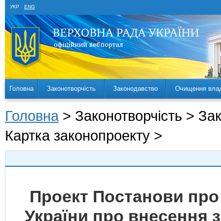
УКР
ENG
Головна
Законотворчість
Законодавство
Очищення вла
Головна
> Законотворчість > За
Картка законопроекту >
Проект Постанови про
України про внесення з