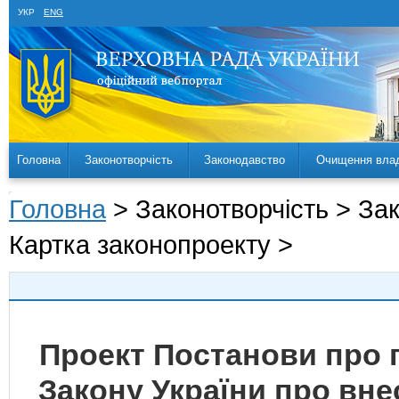
УКР
ENG
Головна
Законотворчість
Законодавство
Очищення вла
Головна
> Законотворчість > За
Картка законопроекту >
Проект Постанови про 
Закону України про вне