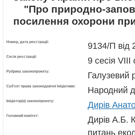
"Про природно-запов
посилення охорони при
Номер, дата реєстрації:
9134/П від 
Сесія реєстрації:
9 сесія VII
Рубрика законопроекту:
Галузевий 
Суб'єкт права законодавчої ініціативи:
Народний д
Ініціатор(и) законопроекту:
Дирів Анато
Головний комітет:
Дирів А.Б. 
питань екол