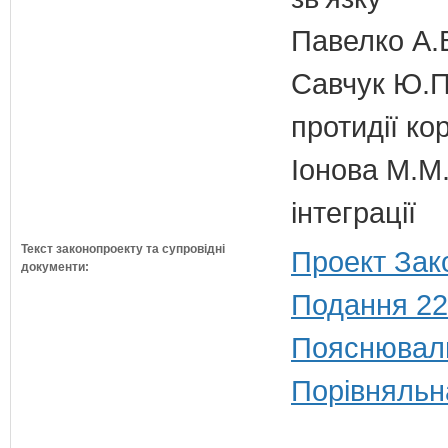
Павелко А.
Савчук Ю.П.
протидії кор
Іонова М.М.
інтеграції
Текст законопроекту та супровідні
Проект Зак
документи:
Подання 22
Пояснюваль
Порівняльн