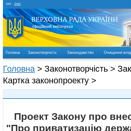
УКР
ENG
Головна
Законотворчість
Законодавство
Очищення вла
Головна
> Законотворчість > За
Картка законопроекту >
Проект Закону про внес
"Про приватизацію держ