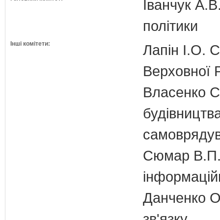
Іванчук А.В
політики
Інші комітети:
Лапін І.О. 
Верховної Р
Власенко С
будівництва
самовряду
Сюмар В.П.
інформаційн
Данченко О.
зв'язку