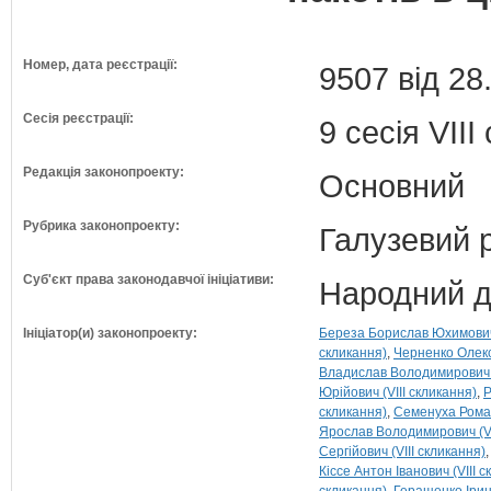
Номер, дата реєстрації:
9507 від 28
Сесія реєстрації:
9 сесія VII
Редакція законопроекту:
Основний
Рубрика законопроекту:
Галузевий 
Суб'єкт права законодавчої ініціативи:
Народний д
Ініціатор(и) законопроекту:
Береза Борислав Юхимович 
скликання)
Черненко Олекс
Владислав Володимирович (
Юрійович (VIII скликання)
Р
скликання)
Семенуха Роман
Ярослав Володимирович (VI
Сергійович (VIII скликання)
Кіссе Антон Іванович (VIII 