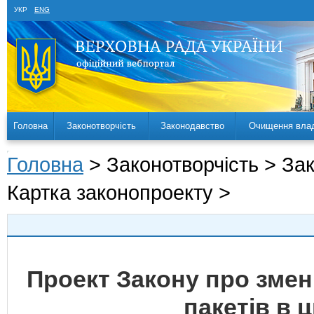
УКР
ENG
Головна
Законотворчість
Законодавство
Очищення вла
Головна
> Законотворчість > За
Картка законопроекту >
Проект Закону про змен
пакетів в 