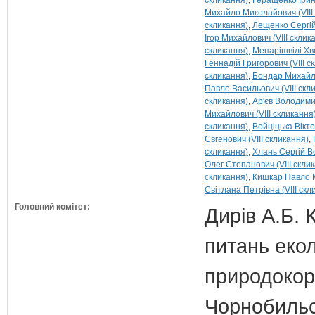
скликання)
Геращенко Ірин
Михайло Миколайович (VIII
скликання)
Лещенко Сергій 
Ігор Михайлович (VIII склик
скликання)
Мепарішвілі Хв
Геннадій Григорович (VIII с
скликання)
Бондар Михайло
Павло Васильович (VIII скл
скликання)
Ар'єв Володимир
Михайлович (VIII скликання
скликання)
Войціцька Вікто
Євгенович (VIII скликання)
скликання)
Хлань Сергій В
Олег Степанович (VIII скли
скликання)
Кишкар Павло М
Світлана Петрівна (VIII скл
Головний комітет:
Дирів А.Б. 
питань екол
природокори
Чорнобильс