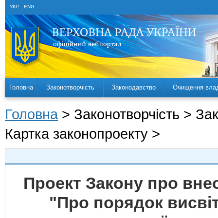
УКР
ENG
Головна
Законотворчість
Законодавство
Очищення вла
Головна
> Законотворчість > За
Картка законопроекту >
Проект Закону про внес
"Про порядок висвіт