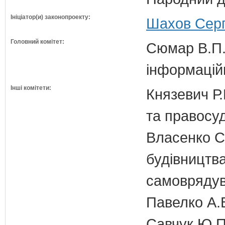
Ініціатор(и) законопроекту:
Шахов Серг
Головний комітет:
Сюмар В.П.
інформаційн
Інші комітети:
Князевич Р.
та правосу
Власенко С
будівництва
самовряду
Павелко А.
Савчук Ю.П.