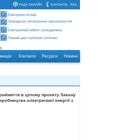
РАДА ОНЛАЙН
КОНТАКТИ
RSS
Електронні петиції
Громадське обговорення законопроєктів
Електронний кабінет громадянина
Повний цикл публічної політики
рмація
Контакти
Ресурси
Новини
прийняття в цілому проекту Закону
иробництва електричної енергії з