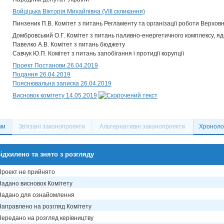
Войціцька Вікторія Михайлівна (VIII скликання)
Пинзеник П.В. Комітет з питань Регламенту та організації роботи Верховн
Домбровський О.Г. Комітет з питань паливно-енергетичного комплексу, яд
Павелко А.В. Комітет з питань бюджету
Савчук Ю.П. Комітет з питань запобігання і протидії корупції
Проект Постанови 26.04.2019
Подання 26.04.2019
Пояснювальна записка 26.04.2019
Висновок комітету 14.05.2019
ми
Зв'язані законопроекти
Альтернативні законопроекти
Хронолог
ідхилено та знято з розгляду
Проект не прийнято
Надано висновок Комітету
Надано для ознайомлення
Направлено на розгляд Комітету
Передано на розгляд керівництву