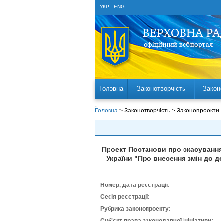
УКР
ENG
Головна
Законотворчість
Закон
Головна
> Законотворчість > Законопроекти
Проект Постанови про скасування 
України "Про внесення змін до д
Номер, дата реєстрації:
Сесія реєстрації:
Рубрика законопроекту:
Суб'єкт права законодавчої ініціативи: