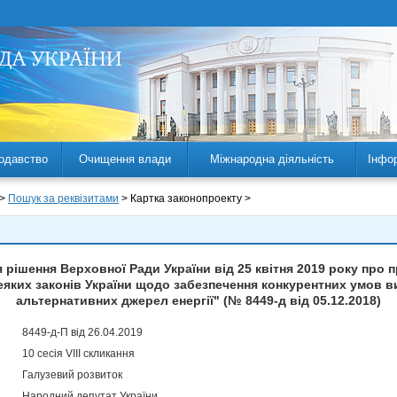
одавство
Очищення влади
Міжнародна діяльність
Інфо
 >
Пошук за реквізитами
> Картка законопроекту >
рішення Верховної Ради України від 25 квітня 2019 року про 
еяких законів України щодо забезпечення конкурентних умов в
альтернативних джерел енергії" (№ 8449-д від 05.12.2018)
8449-д-П від 26.04.2019
10 сесія VIII скликання
Галузевий розвиток
Народний депутат України