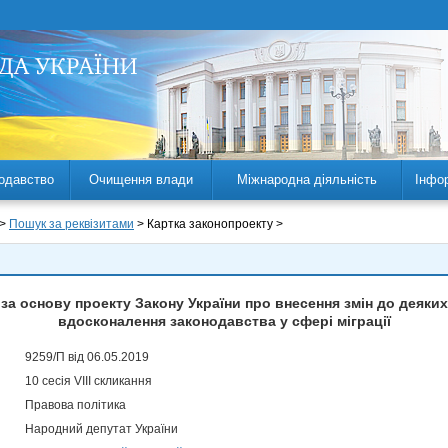
одавство
Очищення влади
Міжнародна діяльність
Інфо
 >
Пошук за реквізитами
> Картка законопроекту >
за основу проекту Закону України про внесення змін до деяких
вдосконалення законодавства у сфері міграції
9259/П від 06.05.2019
10 сесія VIII скликання
Правова політика
Народний депутат України