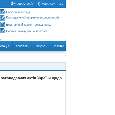
РАДА ОНЛАЙН
КОНТАКТИ
RSS
Електронні петиції
Громадське обговорення законопроєктів
Електронний кабінет громадянина
Повний цикл публічної політики
рмація
Контакти
Ресурси
Новини
 законодавчих актів України щодо