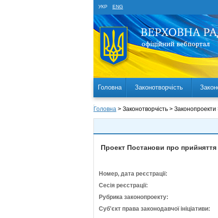
УКР
ENG
Головна
Законотворчість
Закон
Головна
> Законотворчість > Законопроекти
Проект Постанови про прийняття 
Номер, дата реєстрації:
Сесія реєстрації:
Рубрика законопроекту:
Суб'єкт права законодавчої ініціативи: