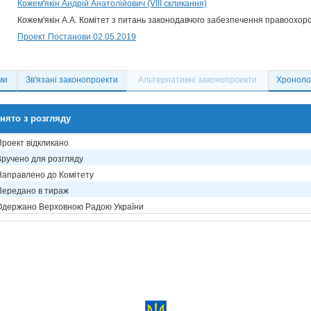
Кожем'якін Андрій Анатолійович (VIII скликання)
Кожем'якін А.А. Комітет з питань законодавчого забезпечення правоохоро
Проект Постанови 02.05.2019
ми
Зв'язані законопроекти
Альтернативні законопроекти
Хронолог
нято з розгляду
Проект відкликано
Вручено для розгляду
Направлено до Комітету
Передано в тираж
Одержано Верховною Радою України