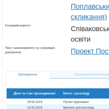
Поплавськи
скликання)
Головний комітет:
Співаковськ
освіти
Текст законопроекту та супровідні
Проект Пос
документи:
Проходження
Опрацювання комітетам
Дати та стан проходження:
Знято з розгляду
29.08.2019
Проект відкликано
16.05.2019
Вручено для розгляду