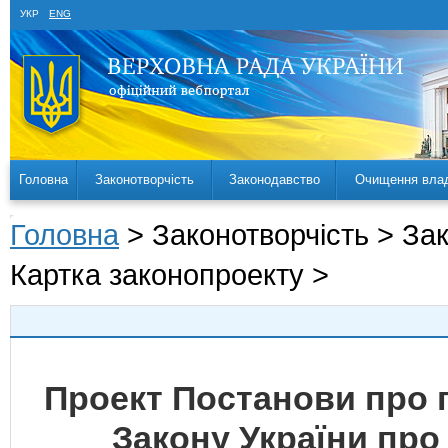
УКР
ENG
Головна
Законотворчість
Законодавство
Очищення вла
Головна
> Законотворчість > За
Картка законопроекту >
Проект Постанови про 
Закону України про