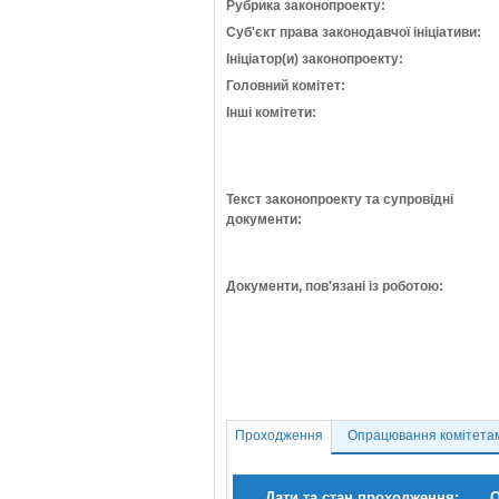
Рубрика законопроекту:
Суб'єкт права законодавчої ініціативи:
Ініціатор(и) законопроекту:
Головний комітет:
Інші комітети:
Текст законопроекту та супровідні
документи:
Документи, пов'язані із роботою:
Проходження
Опрацювання комітета
Дати та стан проходження:
О