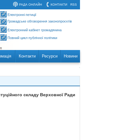
РАДА ОНЛАЙН
КОНТАКТИ
RSS
Електронні петиції
Громадське обговорення законопроєктів
Електронний кабінет громадянина
Повний цикл публічної політики
рмація
Контакти
Ресурси
Новини
титуційного складу Верховної Ради