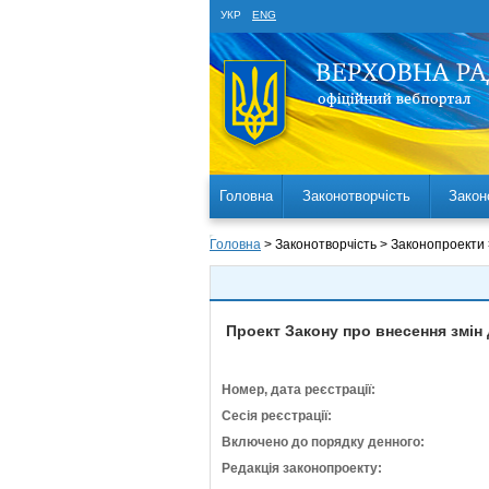
УКР
ENG
Головна
Законотворчість
Закон
Головна
> Законотворчість > Законопроекти
Проект Закону про внесення змін 
Номер, дата реєстрації:
Сесія реєстрації:
Включено до порядку денного:
Редакція законопроекту: