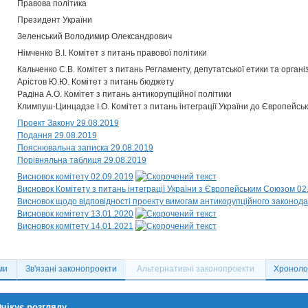
Правова політика
Президент України
Зеленський Володимир Олександрович
Німченко В.І. Комітет з питань правової політики
Кальченко С.В. Комітет з питань Регламенту, депутатської етики та органі
Арістов Ю.Ю. Комітет з питань бюджету
Радіна А.О. Комітет з питань антикорупційної політики
Климпуш-Цинцадзе І.О. Комітет з питань інтеграції України до Європейсь
Проект Закону 29.08.2019
Подання 29.08.2019
Пояснювальна записка 29.08.2019
Порівняльна таблиця 29.08.2019
Висновок комітету 02.09.2019
Висновок Комітету з питань інтеграції України з Європейським Союзом 02
Висновок щодо відповідності проекту вимогам антикорупційного законода
Висновок комітету 13.01.2020
Висновок комітету 14.01.2021
ми
Зв'язані законопроекти
Альтернативні законопроекти
Хронолог
чікує розгляду