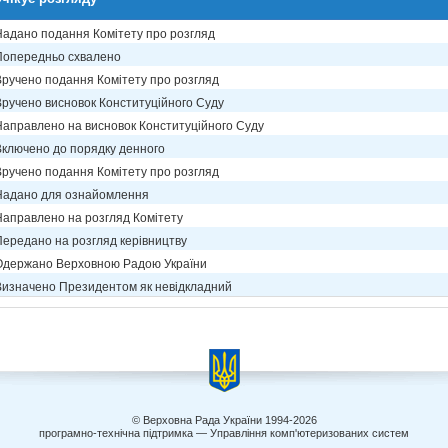
Надано подання Комітету про розгляд
Попередньо схвалено
Вручено подання Комітету про розгляд
Вручено висновок Конституційного Суду
Направлено на висновок Конституційного Суду
Включено до порядку денного
Вручено подання Комітету про розгляд
Надано для ознайомлення
Направлено на розгляд Комітету
Передано на розгляд керівництву
Одержано Верховною Радою України
Визначено Президентом як невідкладний
© Верховна Рада України 1994-2026
програмно-технічна підтримка — Управління комп'ютеризованих систем