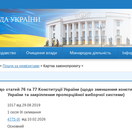
одавство
Очищення влади
Міжнародна діяльність
Інфо
 >
Пошук за реквізитами
> Картка законопроекту >
до статей 76 та 77 Конституції України (щодо зменшення конс
України та закріплення пропорційної виборчої системи)
1017 від 29.08.2019
1 сесія IX скликання
4775-IX
від 10.02.2026
Основний