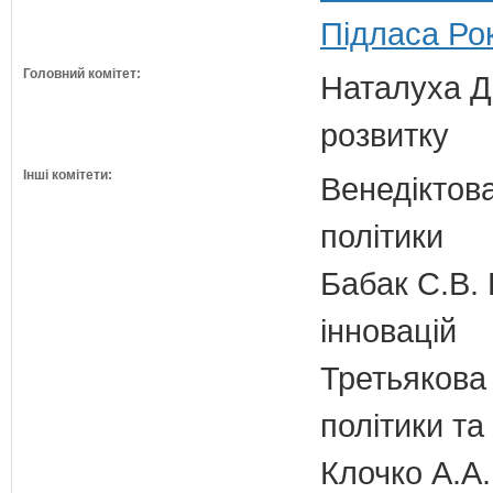
Підласа Рок
Головний комітет:
Наталуха Д.
розвитку
Інші комітети:
Венедіктова
політики
Бабак С.В. 
інновацій
Третьякова 
політики та
Клочко А.А.