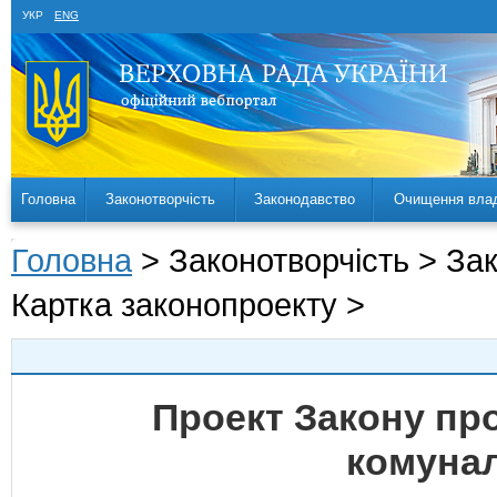
УКР
ENG
Головна
Законотворчість
Законодавство
Очищення вла
Головна
> Законотворчість > За
Картка законопроекту >
Проект Закону пр
комуна