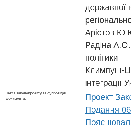
державної 
регіонально
Арістов Ю.
Радіна А.О.
політики
Климпуш-Ци
інтеграції
Текст законопроекту та супровідні
Проект Зак
документи:
Подання 06
Пояснюваль