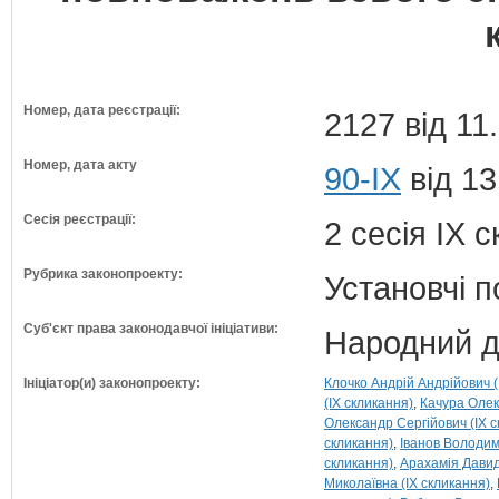
Номер, дата реєстрації:
2127 від 11
Номер, дата акту
90-IX
від 13
Сесія реєстрації:
2 сесія IX 
Рубрика законопроекту:
Установчі 
Суб'єкт права законодавчої ініціативи:
Народний д
Ініціатор(и) законопроекту:
Клочко Андрій Андрійович (
(IX скликання)
Качура Олек
Олександр Сергійович (IX с
скликання)
Іванов Володими
скликання)
Арахамія Давид
Миколаївна (IX скликання)