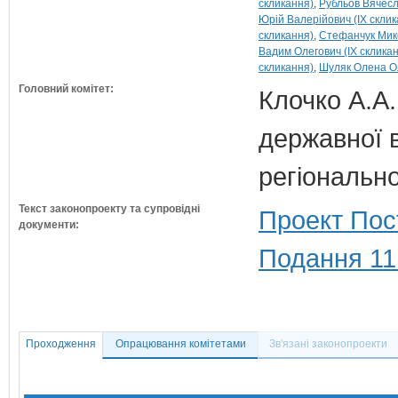
скликання)
Рубльов Вячесл
Юрій Валерійович (IX склик
скликання)
Стефанчук Мико
Вадим Олегович (IX склика
скликання)
Шуляк Олена Ол
Головний комітет:
Клочко А.А.
державної 
регіонально
Текст законопроекту та супровідні
Проект Пос
документи:
Подання 11
Проходження
Опрацювання комітетами
Зв'язані законопроекти