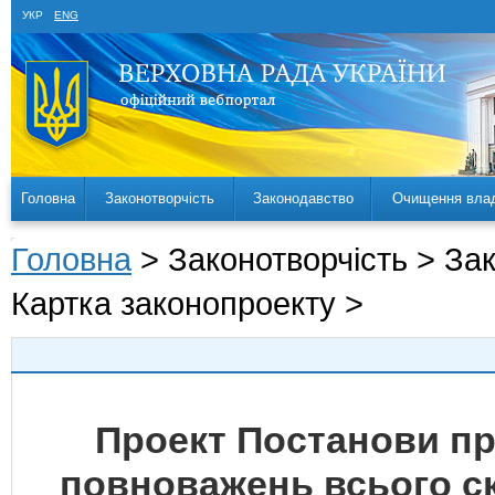
УКР
ENG
Головна
Законотворчість
Законодавство
Очищення вла
Головна
> Законотворчість > За
Картка законопроекту >
Проект Постанови п
повноважень всього с