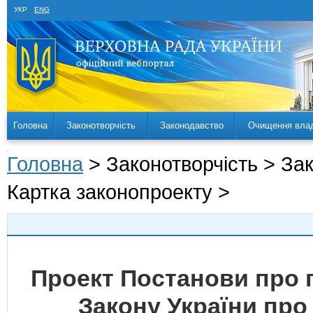
УКР
ENG
Головна
Законотворчість
Законодавство
Очищення вла
Головна
> Законотворчість > За
Картка законопроекту >
Проект Постанови про 
Закону України про