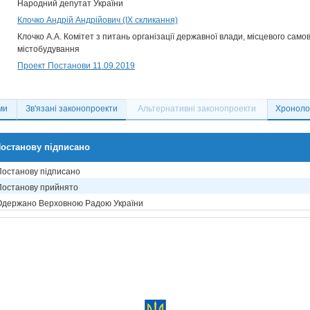
Народний депутат України
Клочко Андрій Андрійович (IX скликання)
Клочко А.А. Комітет з питань організації державної влади, місцевого само
містобудування
Проект Постанови 11.09.2019
ми
Зв'язані законопроекти
Альтернативні законопроекти
Хронолог
останову підписано
Постанову підписано
Постанову прийнято
Одержано Верховною Радою України