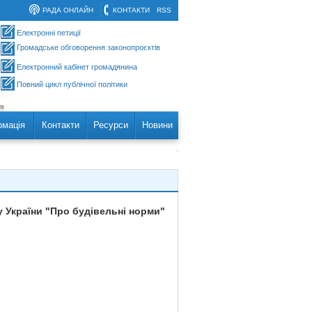
РАДА ОНЛАЙН
КОНТАКТИ
RSS
Електронні петиції
Громадське обговорення законопроєктів
Електронний кабінет громадянина
Повний цикл публічної політики
рмація
Контакти
Ресурси
Новини
у України "Про будівельні норми"