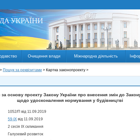
одавство
Очищення влади
Міжнародна діяльність
Інфо
 >
Пошук за реквізитами
> Картка законопроекту >
за основу проекту Закону України про внесення змін до Закон
щодо удосконалення нормування у будівництві
1052/П від 11.09.2019
59-IX
від 11.09.2019
2 сесія IX скликання
Галузевий розвиток