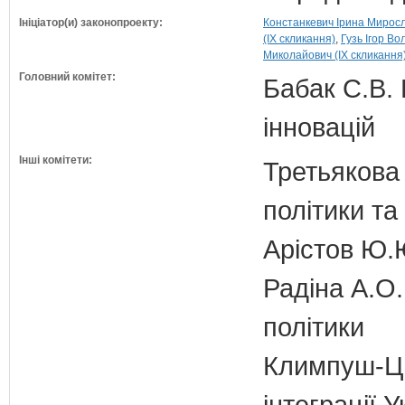
Ініціатор(и) законопроекту:
Констанкевич Ірина Миросл
(IX скликання)
Гузь Ігор В
Миколайович (IX скликання
Головний комітет:
Бабак С.В. 
інновацій
Інші комітети:
Третьякова 
політики та
Арістов Ю.
Радіна А.О.
політики
Климпуш-Ци
інтеграції 