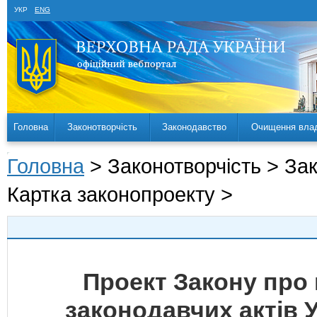
УКР
ENG
Головна
Законотворчість
Законодавство
Очищення вла
Головна
> Законотворчість > За
Картка законопроекту >
Проект Закону про 
законодавчих актів 