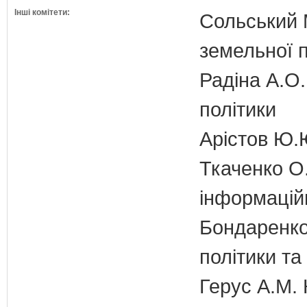
Інші комітети:
Сольський М
земельної п
Радіна А.О.
політики
Арістов Ю.
Ткаченко О.
інформаційн
Бондаренко 
політики т
Герус А.М. 