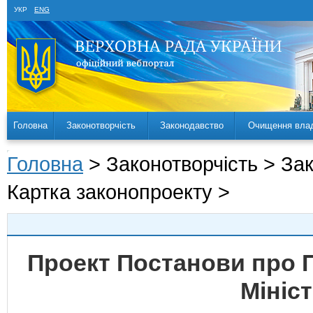
УКР
ENG
Головна
Законотворчість
Законодавство
Очищення вла
Головна
> Законотворчість > За
Картка законопроекту >
Проект Постанови про П
Мініст