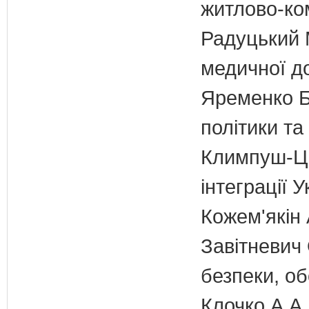
житлово-ко
Радуцький М
медичної д
Яременко Б.
політики та
Климпуш-Ци
інтеграції
Кожем'якін 
Завітневич 
безпеки, об
Клочко А.А.