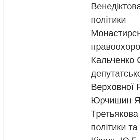
Венедіктова
політики
Монастирськ
правоохоро
Кальченко С
депутатсько
Верховної 
Юрчишин Я.
Третьякова 
політики та