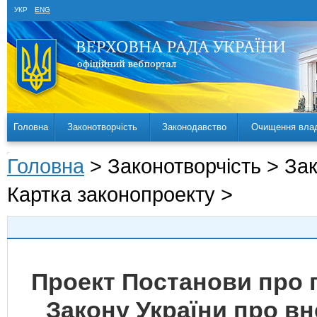
УКР
ENG
Головна
Законотворчість
Законодавство
Очищення вла
Головна
> Законотворчість > За
Картка законопроекту >
Проект Постанови про 
Закону України про в