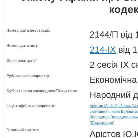
кодек
Номер, дата реєстрації:
2144/П від 
Номер, дата акту
214-IX
від 1
Сесія реєстрації:
2 сесія IX 
Рубрика законопроекту:
Економічна
Суб'єкт права законодавчої ініціативи:
Народний д
Ініціатор(и) законопроекту:
Арістов Юрій Юрійович (IX 
скликання)
Гевко Володими
Володимир Володимирович 
(IX скликання)
Головний комітет:
Арістов Ю.