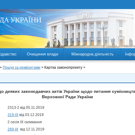
одавство
Очищення влади
Міжнародна діяльність
Інфо
 >
Пошук за реквізитами
> Картка законопроекту >
до деяких законодавчих актів України щодо питання сумісницт
Верховної Ради України
2313-2 від 05.11.2019
319-IX
від 03.12.2019
2 сесія IX скликання
269-ІХ
від 12.11.2019