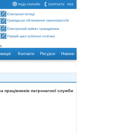
РАДА ОНЛАЙН
КОНТАКТИ
RSS
Електронні петиції
Громадське обговорення законопроєктів
Електронний кабінет громадянина
Повний цикл публічної політики
рмація
Контакти
Ресурси
Новини
ва працівників патронатної служби