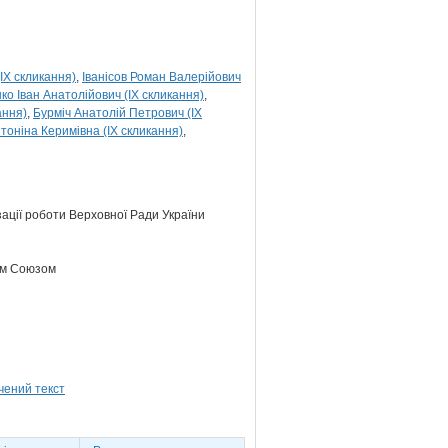
IX скликання)
Іванісов Роман Валерійович
о Іван Анатолійович (IX скликання)
ання)
Бурміч Анатолій Петрович (IX
тоніна Керимівна (IX скликання)
зації роботи Верховної Ради України
ким Союзом