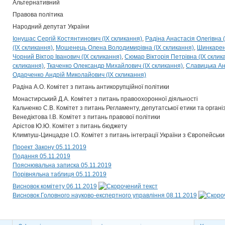
Альтернативний
Правова політика
Народний депутат України
Іонушас Сергій Костянтинович (IX скликання)
Радіна Анастасія Олегівна (
(IX скликання)
Мошенець Олена Володимирівна (IX скликання)
Шинкаренк
Чорний Віктор Іванович (IX скликання)
Сюмар Вікторія Петрівна (IX склик
скликання)
Ткаченко Олександр Михайлович (IX скликання)
Славицька Ан
Одарченко Андрій Миколайович (IX скликання)
Радіна А.О. Комітет з питань антикорупційної політики
Монастирський Д.А. Комітет з питань правоохоронної діяльності
Кальченко С.В. Комітет з питань Регламенту, депутатської етики та органі
Венедіктова І.В. Комітет з питань правової політики
Арістов Ю.Ю. Комітет з питань бюджету
Климпуш-Цинцадзе І.О. Комітет з питань інтеграції України з Європейсь
Проект Закону 05.11.2019
Подання 05.11.2019
Пояснювальна записка 05.11.2019
Порівняльна таблиця 05.11.2019
Висновок комітету 06.11.2019
Висновок Головного науково-експертного управління 08.11.2019