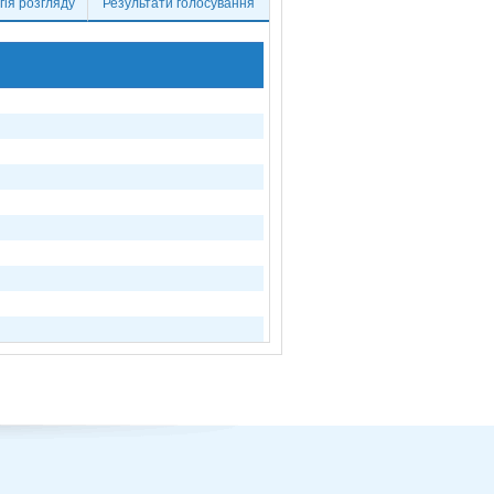
ія розгляду
Результати голосування