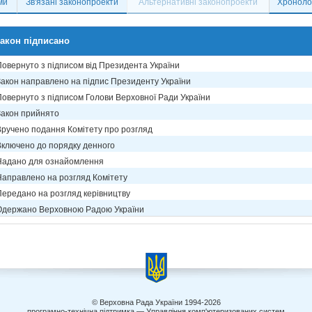
ми
Зв'язані законопроекти
Альтернативні законопроекти
Хронолог
акон підписано
Повернуто з підписом від Президента України
Закон направлено на підпис Президенту України
Повернуто з підписом Голови Верховної Ради України
Закон прийнято
Вручено подання Комітету про розгляд
Включено до порядку денного
Надано для ознайомлення
Направлено на розгляд Комітету
Передано на розгляд керівництву
Одержано Верховною Радою України
© Верховна Рада України 1994-2026
програмно-технічна підтримка — Управління комп'ютеризованих систем