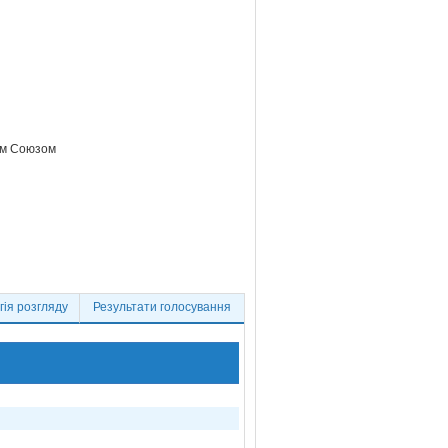
ким Союзом
ія розгляду
Результати голосування