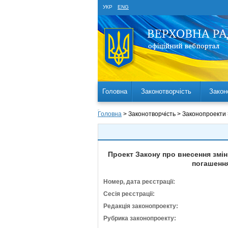
УКР
ENG
Головна
Законотворчість
Закон
Головна
> Законотворчість > Законопроекти
Проект Закону про внесення змін
погашення
Номер, дата реєстрації:
Сесія реєстрації:
Редакція законопроекту:
Рубрика законопроекту: