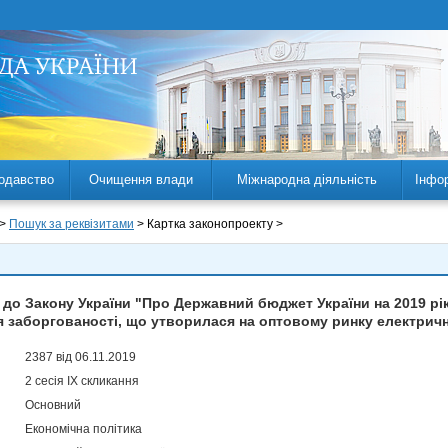
одавство
Очищення влади
Міжнародна діяльність
Інфо
 >
Пошук за реквізитами
> Картка законопроекту >
 до Закону України "Про Державний бюджет України на 2019 рі
 заборгованості, що утворилася на оптовому ринку електрично
2387 від 06.11.2019
2 сесія IX скликання
Основний
Економічна політика