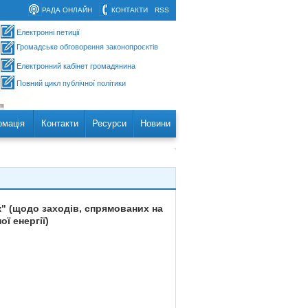
РАДА ОНЛАЙН
КОНТАКТИ
RSS
Електронні петиції
Громадське обговорення законопроєктів
Електронний кабінет громадянина
Повний цикл публічної політики
рмація
Контакти
Ресурси
Новини
к" (щодо заходів, спрямованих на
ї енергії)