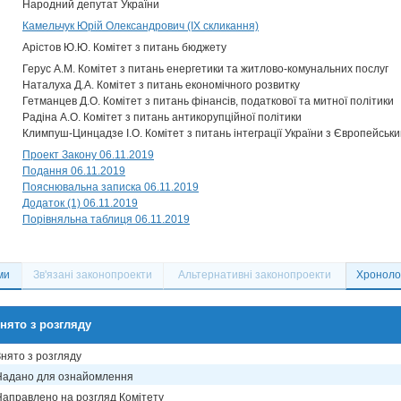
Народний депутат України
Камельчук Юрій Олександрович (IX скликання)
Арістов Ю.Ю. Комітет з питань бюджету
Герус А.М. Комітет з питань енергетики та житлово-комунальних послуг
Наталуха Д.А. Комітет з питань економічного розвитку
Гетманцев Д.О. Комітет з питань фінансів, податкової та митної політики
Радіна А.О. Комітет з питань антикорупційної політики
Климпуш-Цинцадзе І.О. Комітет з питань інтеграції України з Європейсь
Проект Закону 06.11.2019
Подання 06.11.2019
Пояснювальна записка 06.11.2019
Додаток (1) 06.11.2019
Порівняльна таблиця 06.11.2019
ми
Зв'язані законопроекти
Альтернативні законопроекти
Хронолог
нято з розгляду
Знято з розгляду
Надано для ознайомлення
Направлено на розгляд Комітету