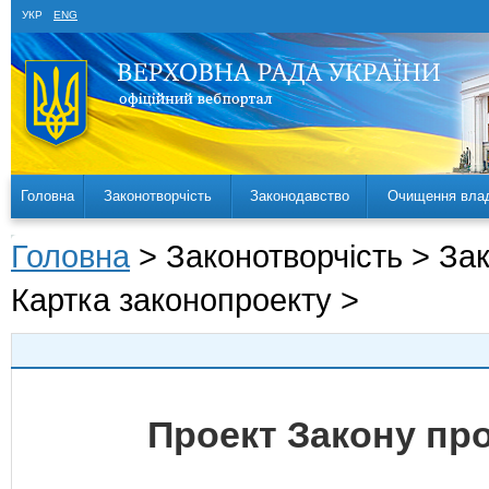
УКР
ENG
Головна
Законотворчість
Законодавство
Очищення вла
Головна
> Законотворчість > За
Картка законопроекту >
Проект Закону пр