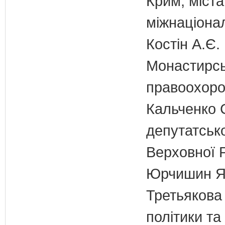
Крим, міст
міжнаціона
Костін А.Є.
Монастирськ
правоохоро
Кальченко С
депутатсько
Верховної 
Юрчишин Я.
Третьякова 
політики та