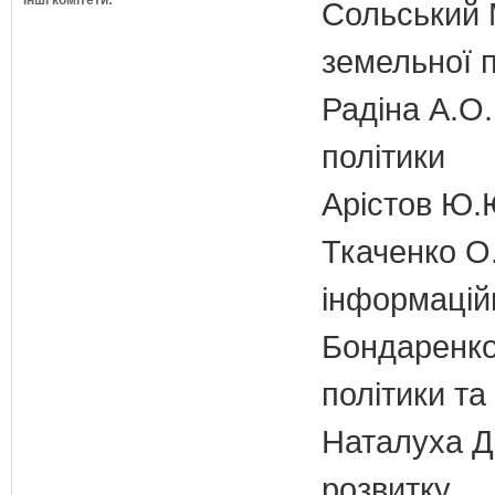
Інші комітети:
Сольський М
земельної п
Радіна А.О.
політики
Арістов Ю.
Ткаченко О.
інформаційн
Бондаренко 
політики т
Наталуха Д.
розвитку