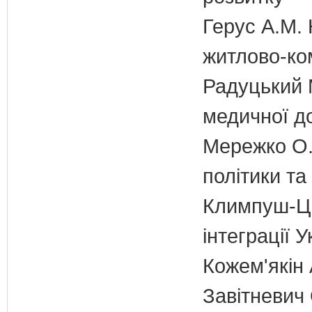
Герус А.М. 
житлово-ко
Радуцький М
медичної д
Мережко О.
політики та
Климпуш-Ци
інтеграції
Кожем'якін 
Завітневич 