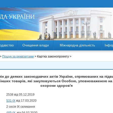
одавство
Очищення влади
Міжнародна діяльність
Інфо
 >
Пошук за реквізитами
> Картка законопроекту >
ін до деяких законодавчих актів України, спрямованих на під
 інших товарів, які закуповуються Особою, уповноваженою на 
охорони здоров'я
2538 від 05.12.2019
531-IX
від 17.03.2020
2 сесія IX скликання
485-ІХ
від 04.02.2020