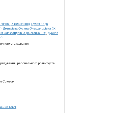
ївна (IX скликання)
Булах Лада
)
Дмитрієва Оксана Олександрівна (IX
рія Олександрівна (IX скликання)
Дубнов
я)
едичного страхування
врядування, регіонального розвитку та
ким Союзом