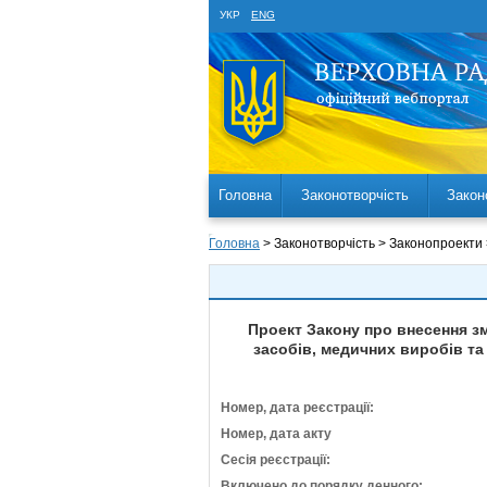
УКР
ENG
Головна
Законотворчість
Закон
Головна
> Законотворчість > Законопроекти
Проект Закону про внесення зм
засобів, медичних виробів та
Номер, дата реєстрації:
Номер, дата акту
Сесія реєстрації:
Включено до порядку денного: