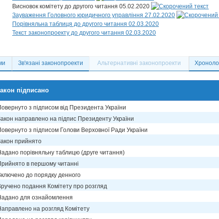
Висновок комітету до другого читання 05.02.2020
Зауваження Головного юридичного управління 27.02.2020
Порівняльна таблиця до другого читання 02.03.2020
Текст законопроекту до другого читання 02.03.2020
ми
Зв'язані законопроекти
Альтернативні законопроекти
Хронолог
акон підписано
Повернуто з підписом від Президента України
Закон направлено на підпис Президенту України
Повернуто з підписом Голови Верховної Ради України
Закон прийнято
Надано порівняльну таблицю (друге читання)
Прийнято в першому читанні
Включено до порядку денного
Вручено подання Комітету про розгляд
Надано для ознайомлення
Направлено на розгляд Комітету