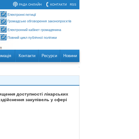
РАДА ОНЛАЙН
КОНТАКТИ
RSS
Електронні петиції
Громадське обговорення законопроєктів
Електронний кабінет громадянина
Повний цикл публічної політики
рмація
Контакти
Ресурси
Новини
вищення доступності лікарських
здійснення закупівель у сфері