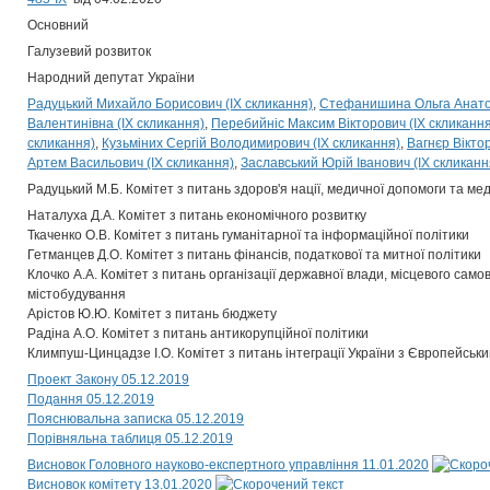
Основний
Галузевий розвиток
Народний депутат України
Радуцький Михайло Борисович (IX скликання)
Стефанишина Ольга Анатолі
Валентинівна (IX скликання)
Перебийніс Максим Вікторович (IX скликання
скликання)
Кузьміних Сергій Володимирович (IX скликання)
Вагнєр Вікто
Артем Васильович (IX скликання)
Заславський Юрій Іванович (IX скликанн
Радуцький М.Б. Комітет з питань здоров'я нації, медичної допомоги та м
Наталуха Д.А. Комітет з питань економічного розвитку
Ткаченко О.В. Комітет з питань гуманітарної та інформаційної політики
Гетманцев Д.О. Комітет з питань фінансів, податкової та митної політики
Клочко А.А. Комітет з питань організації державної влади, місцевого само
містобудування
Арістов Ю.Ю. Комітет з питань бюджету
Радіна А.О. Комітет з питань антикорупційної політики
Климпуш-Цинцадзе І.О. Комітет з питань інтеграції України з Європейсь
Проект Закону 05.12.2019
Подання 05.12.2019
Пояснювальна записка 05.12.2019
Порівняльна таблиця 05.12.2019
Висновок Головного науково-експертного управління 11.01.2020
Висновок комітету 13.01.2020