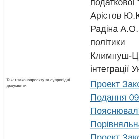
податкової 
Арістов Ю.
Радіна А.О.
політики
Климпуш-Ци
інтеграції 
Текст законопроекту та супровідні
Проект Зак
документи:
Подання 09
Пояснюваль
Порівняльн
Проект Зак