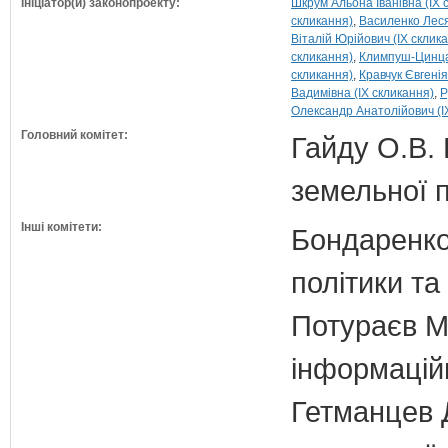
Ініціатор(и) законопроекту:
Шкрум Альона Іванівна (IX 
скликання)
Василенко Леся
Віталій Юрійович (IX склик
скликання)
Климпуш-Цинцад
скликання)
Кравчук Євгенія
Вадимівна (IX скликання)
Р
Олександр Анатолійович (I
Головний комітет:
Гайду О.В. 
земельної п
Інші комітети:
Бондаренко 
політики т
Потураєв М.
інформаційн
Гетманцев Д