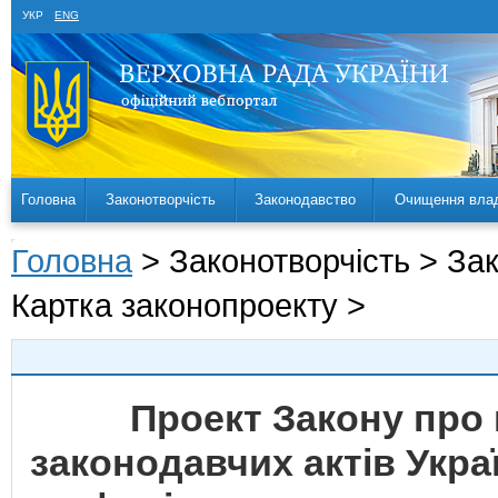
УКР
ENG
Головна
Законотворчість
Законодавство
Очищення вла
Головна
> Законотворчість > За
Картка законопроекту >
Проект Закону про 
законодавчих актів Укра