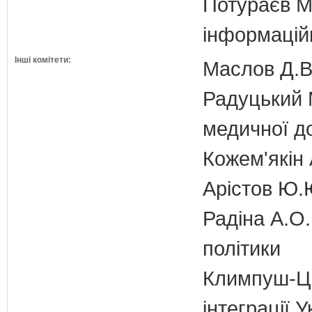
Потураєв М.
інформаційн
Інші комітети:
Маслов Д.В.
Радуцький М
медичної д
Кожем'якін 
Арістов Ю.
Радіна А.О.
політики
Климпуш-Ци
інтеграції 