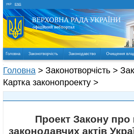
УКР
ENG
Головна
Законотворчість
Законодавство
Очищення вла
Головна
> Законотворчість > За
Картка законопроекту >
Проект Закону про 
законодавчих актів Укра