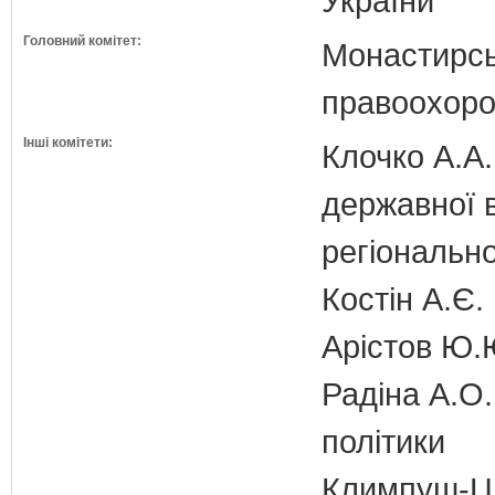
України
Головний комітет:
Монастирськ
правоохоро
Інші комітети:
Клочко А.А.
державної 
регіонально
Костін А.Є.
Арістов Ю.
Радіна А.О.
політики
Климпуш-Ци