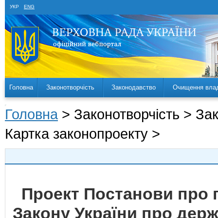
УКР
ENG
Головна
Законотворчість
Законодавство
Очищення вла
Головна
> Законотворчість > За
Картка законопроекту >
Проект Постанови про 
Закону України про дер