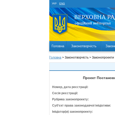
УКР
ENG
Головна
Законотворчість
Закон
Головна
> Законотворчість > Законопроекти
Проект Постанови
Номер, дата реєстрації:
Сесія реєстрації:
Рубрика законопроекту:
Суб'єкт права законодавчої ініціативи:
Ініціатор(и) законопроекту: