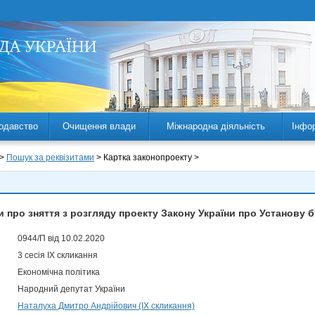
одавство
Очищення влади
Міжнародна діяльність
Інфо
 >
Пошук за реквізитами
> Картка законопроекту >
 про зняття з розгляду проекту Закону України про Установу 
0944/П від 10.02.2020
3 сесія IX скликання
Економічна політика
Народний депутат України
Наталуха Дмитро Андрійович (IX скликання)