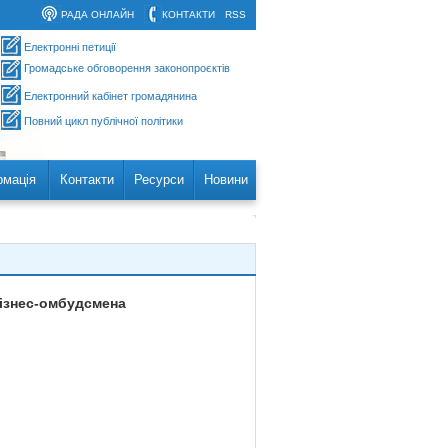
РАДА ОНЛАЙН
КОНТАКТИ
RSS
Електронні петиції
Громадське обговорення законопроєктів
Електронний кабінет громадянина
Повний цикл публічної політики
рмація
Контакти
Ресурси
Новини
бізнес-омбудсмена