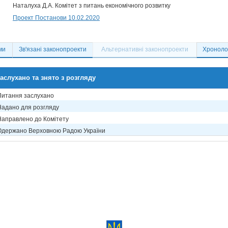
Наталуха Д.А. Комітет з питань економічного розвитку
Проект Постанови 10.02.2020
ми
Зв'язані законопроекти
Альтернативні законопроекти
Хронолог
аслухано та знято з розгляду
Питання заслухано
Надано для розгляду
Направлено до Комітету
Одержано Верховною Радою України