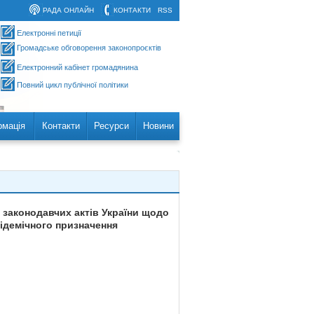
РАДА ОНЛАЙН
КОНТАКТИ
RSS
Електронні петиції
Громадське обговорення законопроєктів
Електронний кабінет громадянина
Повний цикл публічної політики
рмація
Контакти
Ресурси
Новини
 законодавчих актів України щодо
підемічного призначення