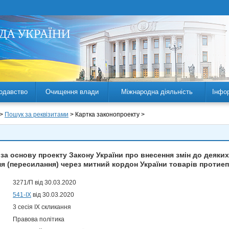
одавство
Очищення влади
Міжнародна діяльність
Інфо
 >
Пошук за реквізитами
> Картка законопроекту >
за основу проекту Закону України про внесення змін до деяких
ня (пересилання) через митний кордон України товарів протие
3271/П від 30.03.2020
541-IX
від 30.03.2020
3 сесія IX скликання
Правова політика