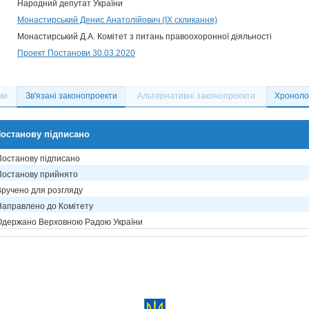
Народний депутат України
Монастирський Денис Анатолійович (IX скликання)
Монастирський Д.А. Комітет з питань правоохоронної діяльності
Проект Постанови 30.03.2020
ми
Зв'язані законопроекти
Альтернативні законопроекти
Хронолог
останову підписано
Постанову підписано
Постанову прийнято
Вручено для розгляду
Направлено до Комітету
Одержано Верховною Радою України