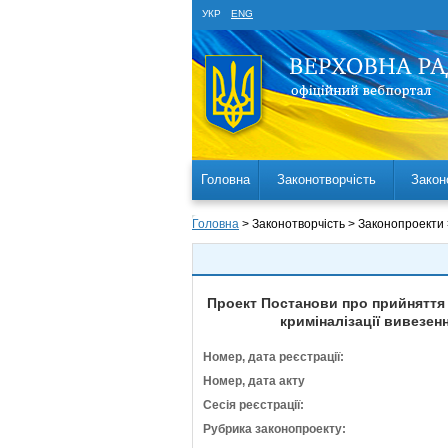
УКР
ENG
Головна
Законотворчість
Закон
Головна
> Законотворчість > Законопроекти
Проект Постанови про прийняття 
криміналізації вивезен
Номер, дата реєстрації:
Номер, дата акту
Сесія реєстрації:
Рубрика законопроекту: