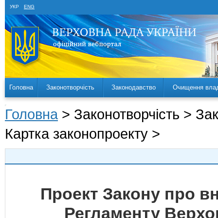
УКР
ENG
Головна
Законотворчість
Законодавство
Очищення вла
Головна
> Законотворчість > За
Картка законопроекту >
Проект Закону про вн
Регламенту Верхо