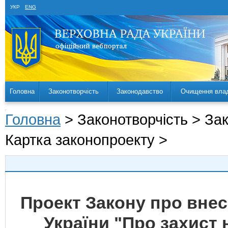
УКР
ENG
Головна
Законотворчість
Законодавство
Очищення вла
Головна
> Законотворчість > За
Картка законопроекту >
Проект Закону про внесе
України "Про захист 