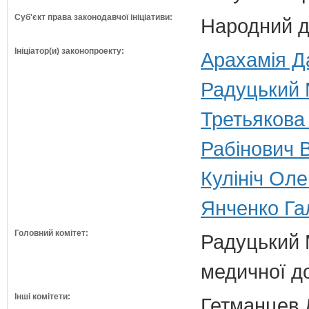
Суб'єкт права законодавчої ініціативи:
Народний д
Ініціатор(и) законопроекту:
Арахамія Да
Радуцький 
Третьякова
Рабінович В
Кулініч Оле
Янченко Гал
Головний комітет:
Радуцький М
медичної д
Інші комітети:
Гетманцев Д