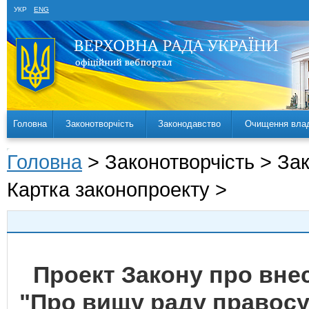
УКР
ENG
Головна
Законотворчість
Законодавство
Очищення вла
Головна
> Законотворчість > За
Картка законопроекту >
Проект Закону про внес
"Про вищу раду правосу