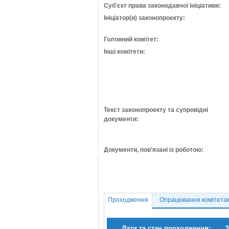
Суб'єкт права законодавчої ініціативи:
Ініціатор(и) законопроекту:
Головний комітет:
Інші комітети:
Текст законопроекту та супровідні
документи:
Документи, пов'язані із роботою:
Проходження
Опрацювання комітета
Дати та стан проходження:
З