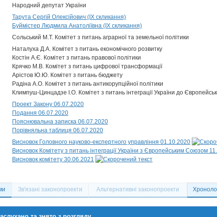
Народний депутат України
Тарута Сергій Олексійович (IX скликання)
Буймістер Людмила Анатоліївна (IX скликання)
Сольський М.Т. Комітет з питань аграрної та земельної політики
Наталуха Д.А. Комітет з питань економічного розвитку
Костін А.Є. Комітет з питань правової політики
Крячко М.В. Комітет з питань цифрової трансформації
Арістов Ю.Ю. Комітет з питань бюджету
Радіна А.О. Комітет з питань антикорупційної політики
Климпуш-Цинцадзе І.О. Комітет з питань інтеграції України до Європейсь
Проект Закону 06.07.2020
Подання 06.07.2020
Пояснювальна записка 06.07.2020
Порівняльна таблиця 06.07.2020
Висновок Головного науково-експертного управління 01.10.2020
Висновок Комітету з питань інтеграції України з Європейським Союзом 11
Висновок комітету 30.06.2021
ми
Зв'язані законопроекти
Альтернативні законопроекти
Хронолог
аслухано та знято з розгляду