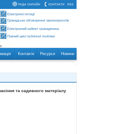
РАДА ОНЛАЙН
КОНТАКТИ
RSS
Електронні петиції
Громадське обговорення законопроєктів
Електронний кабінет громадянина
Повний цикл публічної політики
рмація
Контакти
Ресурси
Новини
насіння та садивного матеріалу