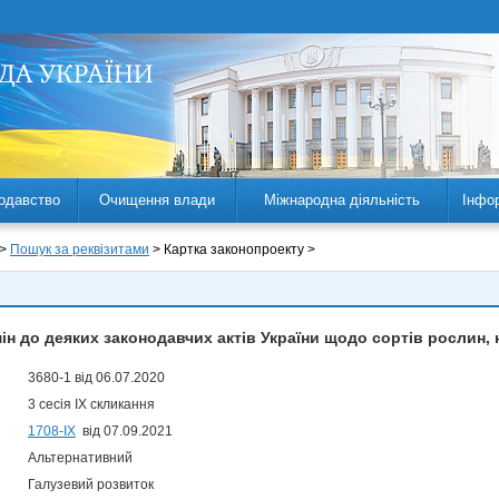
одавство
Очищення влади
Міжнародна діяльність
Інфо
 >
Пошук за реквізитами
> Картка законопроекту >
ін до деяких законодавчих актів України щодо сортів рослин, 
3680-1 від 06.07.2020
3 сесія IX скликання
1708-ІХ
від 07.09.2021
Альтернативний
Галузевий розвиток