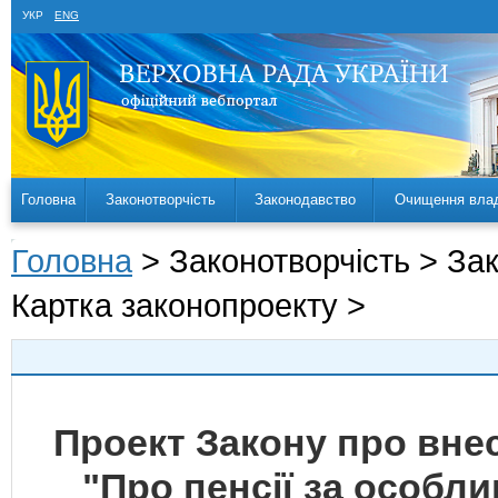
УКР
ENG
Головна
Законотворчість
Законодавство
Очищення вла
Головна
> Законотворчість > За
Картка законопроекту >
Проект Закону про внес
"Про пенсії за особли