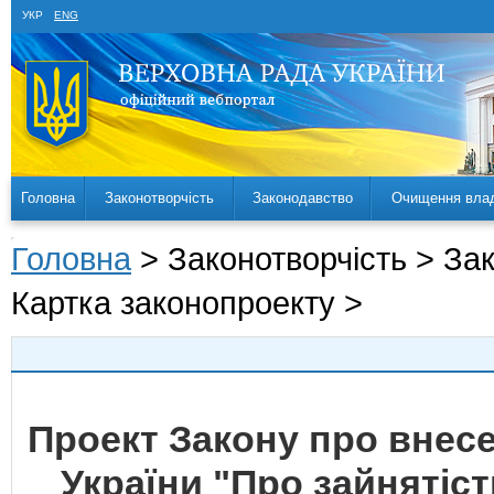
УКР
ENG
Головна
Законотворчість
Законодавство
Очищення вла
Головна
> Законотворчість > За
Картка законопроекту >
Проект Закону про внесен
України "Про зайнятіс