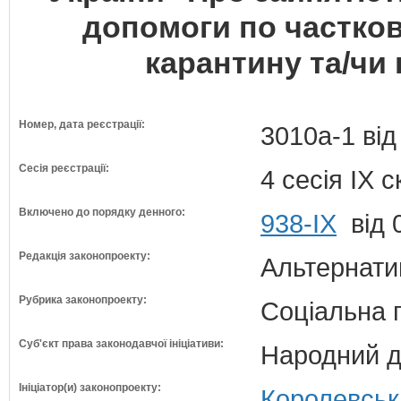
допомоги по частков
карантину та/чи 
Номер, дата реєстрації:
3010а-1 від
Сесія реєстрації:
4 сесія IX 
Включено до порядку денного:
938-ІХ
від 
Редакція законопроекту:
Альтернати
Рубрика законопроекту:
Соціальна 
Суб'єкт права законодавчої ініціативи:
Народний д
Ініціатор(и) законопроекту:
Королевськ