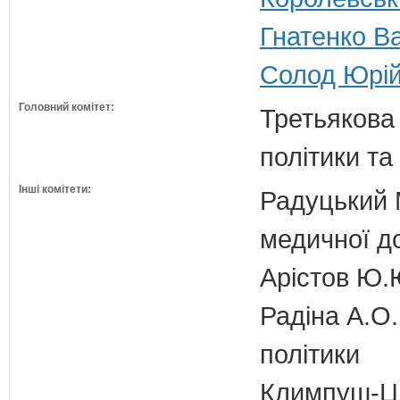
Гнатенко Ва
Солод Юрій
Головний комітет:
Третьякова 
політики та
Інші комітети:
Радуцький М
медичної д
Арістов Ю.
Радіна А.О.
політики
Климпуш-Ци