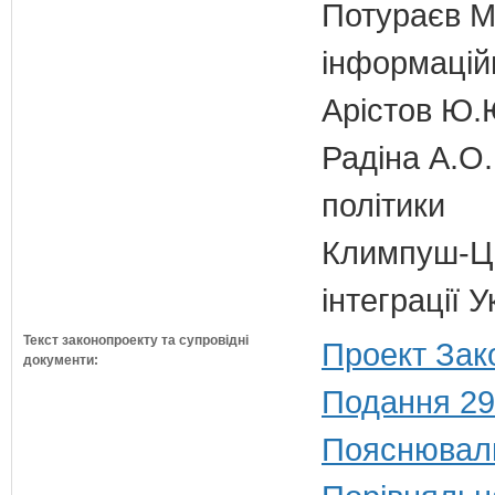
Потураєв М.
інформаційн
Арістов Ю.
Радіна А.О.
політики
Климпуш-Ци
інтеграції 
Текст законопроекту та супровідні
Проект Зак
документи:
Подання 29
Пояснюваль