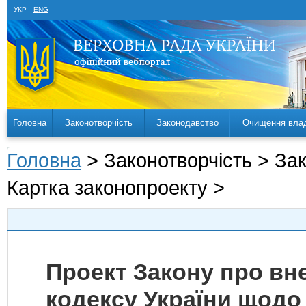
УКР
ENG
Головна
Законотворчість
Законодавство
Очищення вла
Головна
> Законотворчість > За
Картка законопроекту >
Проект Закону про вн
кодексу України щодо