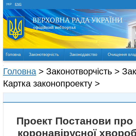
УКР
ENG
Головна
Законотворчість
Законодавство
Очищення вла
Головна
> Законотворчість > За
Картка законопроекту >
Проект Постанови про
коронавірусної хвороби