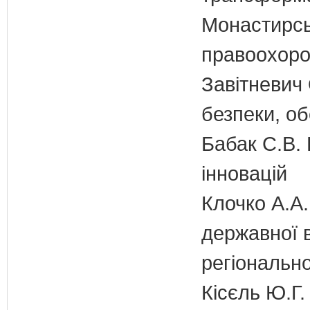
Монастирськ
правоохоро
Завітневич 
безпеки, об
Бабак С.В. 
інновацій
Клочко А.А.
державної 
регіонально
Кісєль Ю.Г.