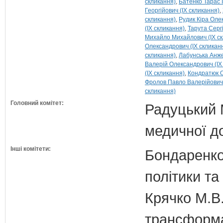
скликання)
Батенко Тарас І
Георгійович (IX скликання)
скликання)
Рудик Кіра Олек
(IX скликання)
Тарута Сергі
Михайло Михайлович (IX ск
Олександрович (IX скликан
скликання)
Лабунська Анжел
Валерій Олександрович (IX
(IX скликання)
Кондратюк О
Фролов Павло Валерійович 
скликання)
Головний комітет:
Радуцький М
медичної д
Інші комітети:
Бондаренко 
політики т
Крячко М.В.
трансформа