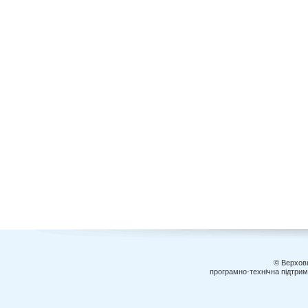
© Верховн
програмно-технічна підтри