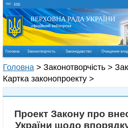
УКР
ENG
Головна
Законотворчість
Законодавство
Очищення вла
Головна
> Законотворчість > За
Картка законопроекту >
Проект Закону про внес
України щодо впорядку