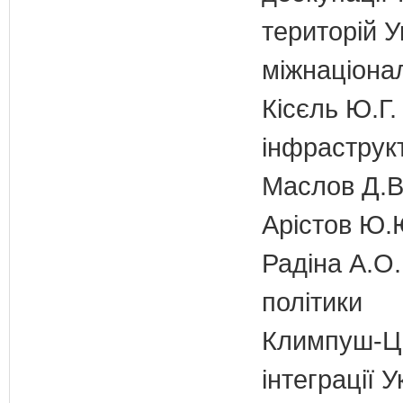
територій У
міжнаціона
Кісєль Ю.Г.
інфраструк
Маслов Д.В.
Арістов Ю.
Радіна А.О.
політики
Климпуш-Ци
інтеграції 