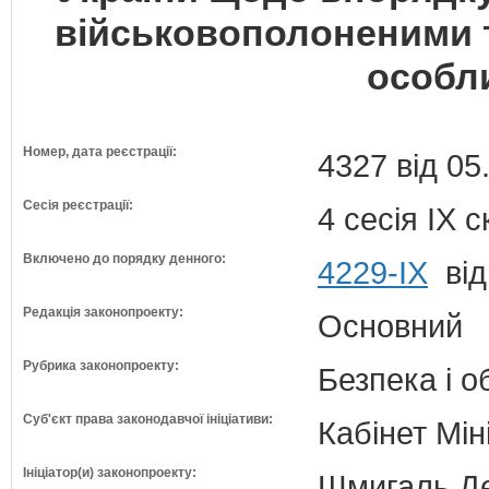
військовополоненими 
особл
Номер, дата реєстрації:
4327 від 05
Сесія реєстрації:
4 сесія IX 
Включено до порядку денного:
4229-IX
від
Редакція законопроекту:
Основний
Рубрика законопроекту:
Безпека і 
Суб'єкт права законодавчої ініціативи:
Кабінет Мін
Ініціатор(и) законопроекту:
Шмигаль Де