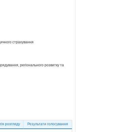
едичного страхування
врядування, регіонального розвитку та
ія розгляду
Результати голосування