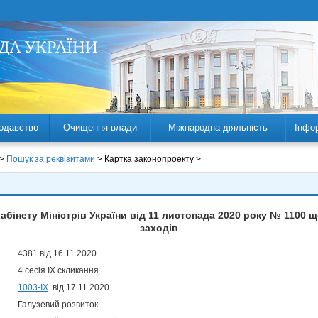
одавство
Очищення влади
Міжнародна діяльність
Інфо
 >
Пошук за реквізитами
> Картка законопроекту >
абінету Міністрів України від 11 листопада 2020 року № 1100 
заходів
4381 від 16.11.2020
4 сесія IX скликання
1003-ІХ
від 17.11.2020
Галузевий розвиток