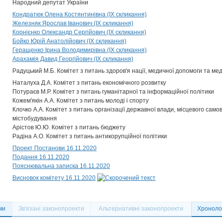
Народний депутат України
Кондратюк Олена Костянтинівна (IX скликання)
Железняк Ярослав Іванович (IX скликання)
Корнієнко Олександр Сергійович (IX скликання)
Бойко Юрій Анатолійович (IX скликання)
Геращенко Ірина Володимирівна (IX скликання)
Арахамія Давид Георгійович (IX скликання)
Радуцький М.Б. Комітет з питань здоров'я нації, медичної допомоги та м
Наталуха Д.А. Комітет з питань економічного розвитку
Потураєв М.Р. Комітет з питань гуманітарної та інформаційної політики
Кожем'якін А.А. Комітет з питань молоді і спорту
Клочко А.А. Комітет з питань організації державної влади, місцевого само
містобудування
Арістов Ю.Ю. Комітет з питань бюджету
Радіна А.О. Комітет з питань антикорупційної політики
Проект Постанови 16.11.2020
Подання 16.11.2020
Пояснювальна записка 16.11.2020
Висновок комітету 16.11.2020
ми
Зв'язані законопроекти
Альтернативні законопроекти
Хронолог