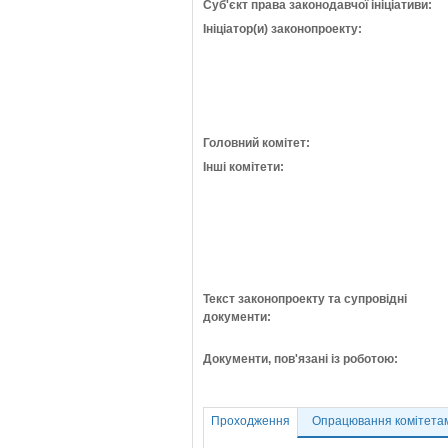
Суб'єкт права законодавчої ініціативи:
Ініціатор(и) законопроекту:
Головний комітет:
Інші комітети:
Текст законопроекту та супровідні
документи:
Документи, пов'язані із роботою:
Проходження
Опрацювання комітета