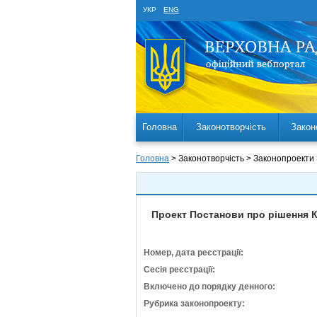
УКР
ENG
Головна
Законотворчість
Закон
Головна
> Законотворчість > Законопроекти
Проект Постанови про рішення К
Номер, дата реєстрації:
Сесія реєстрації:
Включено до порядку денного:
Рубрика законопроекту: