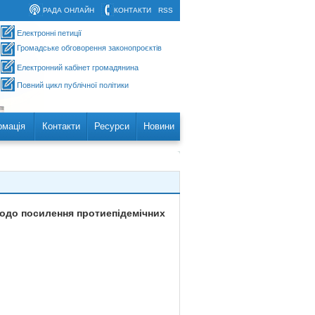
РАДА ОНЛАЙН
КОНТАКТИ
RSS
Електронні петиції
Громадське обговорення законопроєктів
Електронний кабінет громадянина
Повний цикл публічної політики
рмація
Контакти
Ресурси
Новини
щодо посилення протиепідемічних