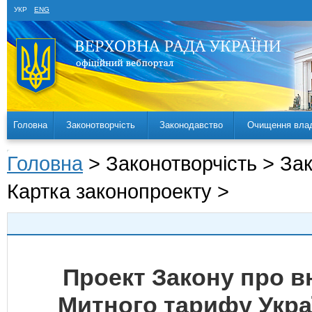
УКР
ENG
Головна
Законотворчість
Законодавство
Очищення вла
Головна
> Законотворчість > За
Картка законопроекту >
Проект Закону про вн
Митного тарифу Украї