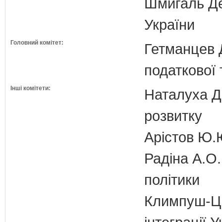
Шмигаль Де
України
Головний комітет:
Гетманцев Д
податкової 
Інші комітети:
Наталуха Д.
розвитку
Арістов Ю.
Радіна А.О.
політики
Климпуш-Ци