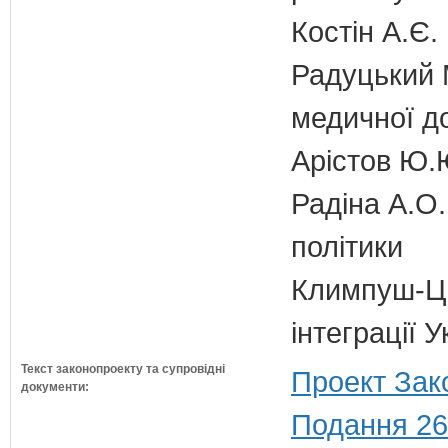
Костін А.Є.
Радуцький М
медичної д
Арістов Ю.
Радіна А.О.
політики
Климпуш-Ци
інтеграції
Текст законопроекту та супровідні
Проект Зак
документи:
Подання 26