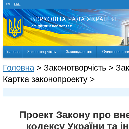
УКР
ENG
Головна
Законотворчість
Законодавство
Очищення вла
Головна
> Законотворчість > За
Картка законопроекту >
Проект Закону про вн
кодексу України та і